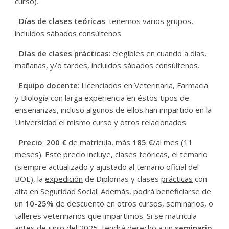
curso).
Días de clases teóricas
: tenemos varios grupos,
incluidos sábados consúltenos.
Días de clases prácticas
: elegibles en cuando a días,
mañanas, y/o tardes, incluidos sábados consúltenos.
Equipo docente
: Licenciados en Veterinaria, Farmacia
y Biología con larga experiencia en éstos tipos de
enseñanzas, incluso algunos de ellos han impartido en la
Universidad el mismo curso y otros relacionados.
Precio
:
200 €
de matrícula, más
185 €
/al mes (11
meses). Este precio incluye, clases
teóricas
, el temario
(siempre actualizado y ajustado al temario oficial del
BOE), la
expedición
de Diplomas y clases
prácticas
con
alta en Seguridad Social. Además, podrá beneficiarse de
un
10-25%
de descuento en otros cursos, seminarios, o
talleres veterinarios que impartimos. Si se matricula
antes de junio del 2025, tendrá derecho a un
seminario