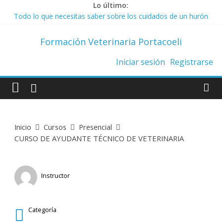
Saltar
Lo último:
Todo lo que necesitas saber sobre los cuidados de un hurón
al
Top 10 de collares antiparasitarios
contenido
La Ley de Bienestar Animal prohíbe los collares de castigo
Formación Veterinaria Portacoeli
Trucos para adiestrar a nuestro gato
Ley de Bienestar Animal. Todo lo que necesitas saber.
Iniciar sesión
Registrarse
Inicio
Cursos
Presencial
CURSO DE AYUDANTE TÉCNICO DE VETERINARIA
Instructor
Biosalud
Categoría
Presencial