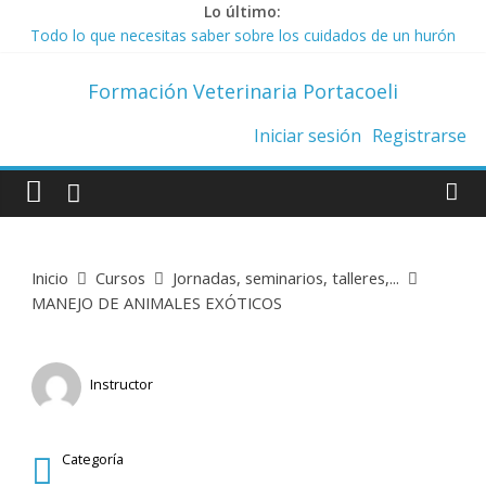
Saltar
Lo último:
Todo lo que necesitas saber sobre los cuidados de un hurón
al
Top 10 de collares antiparasitarios
contenido
La Ley de Bienestar Animal prohíbe los collares de castigo
Formación Veterinaria Portacoeli
Trucos para adiestrar a nuestro gato
Ley de Bienestar Animal. Todo lo que necesitas saber.
Iniciar sesión
Registrarse
Inicio
Cursos
Jornadas, seminarios, talleres,...
MANEJO DE ANIMALES EXÓTICOS
Instructor
Biosalud
Categoría
Jornadas, Seminarios, Talleres,...