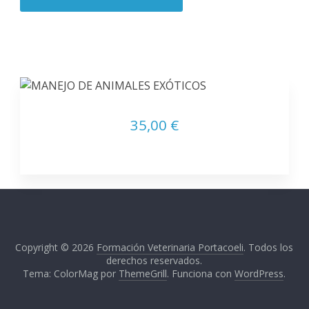
35,00 €
Copyright © 2026
Formación Veterinaria Portacoeli
. Todos los
derechos reservados.
Tema: ColorMag por
ThemeGrill
. Funciona con
WordPress
.