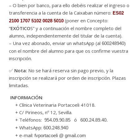
– O bien por banco, para ello debéis realizar el ingreso o
transferencia a la cuenta de la Caixaban número:
ES02
(poner en Concepto:
2100 1707 5102 0028 5010
“
EXÓTICO
S” y a continuación el nombre completo del
alumno, independientemente del titular de la cuenta).
– Una vez abonado, enviar un whatsApp (al
)
600248940
con el nombre del alumno para que os confirme vuestra
inscripción.
✅
Nota:
No se hará reserva sin pago previo, y la
inscripción se realizará por orden de inscripción. Plazas
limitadas.
INFORMACIÓN
:
+ Clínica Veterinaria Portacoeli 41018.
+ C/ Pirineos, nº 12, Sevilla.
+ Teléfonos:
954.09.90.85 ó 600.24.89.40.
+ WhatsApp:
600.248.940
+ e-mail:
fvportacoeli @ gmail.com