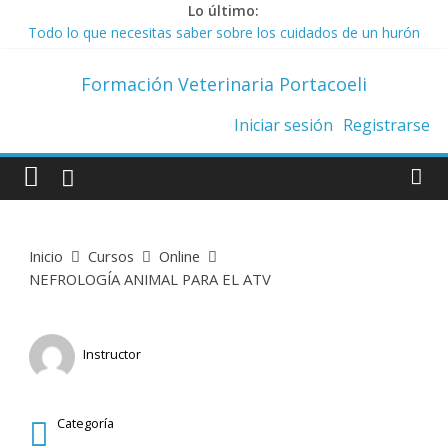
Saltar
Lo último:
Todo lo que necesitas saber sobre los cuidados de un hurón
al
Top 10 de collares antiparasitarios
contenido
La Ley de Bienestar Animal prohíbe los collares de castigo
Formación Veterinaria Portacoeli
Trucos para adiestrar a nuestro gato
Ley de Bienestar Animal. Todo lo que necesitas saber.
Iniciar sesión
Registrarse
Inicio
Cursos
Online
NEFROLOGÍA ANIMAL PARA EL ATV
Instructor
Biosalud
Categoría
Online