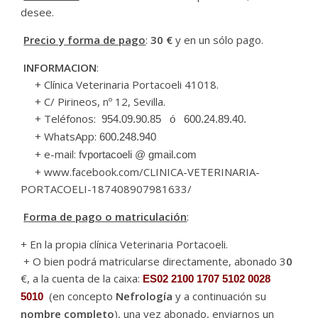
desee.
Precio y forma de pago
:
30 €
y en un sólo pago.
INFORMACION
:
+ Clínica Veterinaria Portacoeli 41018.
+ C/ Pirineos, nº 12, Sevilla.
+ Teléfonos:
954.09.90.85 ó 600.24.89.40.
+ WhatsApp:
600.248.940
+ e-mail:
fvportacoeli @ gmail.com
+ www.facebook.com/CLINICA-VETERINARIA-
PORTACOELI-187408907981633/
Forma de pago o matriculación
:
+ En la propia clínica Veterinaria Portacoeli.
+ O bien podrá matricularse directamente, abonado 3
0
€, a la cuenta de la caixa:
ES02 2100 1707 5102 0028
(en concepto
Nefrología
y a continuación su
5010
nombre completo
), una vez abonado, enviarnos un